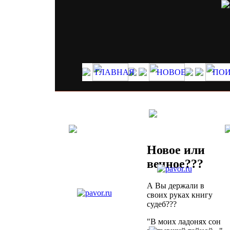
ГЛАВНАЯ
НОВОЕ
ПО
Новое или
вечное???
А Вы держали в
своих руках книгу
судеб???
"В моих ладонях сон