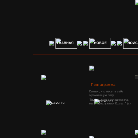
ГЛАВНАЯ
НОВОЕ
ПОИС
Пентаграмма
Символ, что несет в себе
огромнейшую силу...
"Глубже, вниз к исчадиям зла,
несут прислужники Козла..." (с)