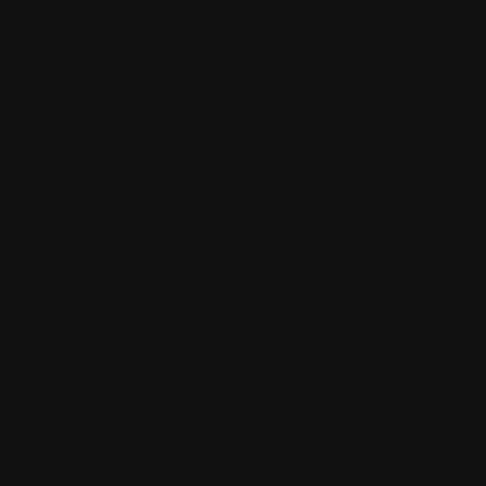
Ваш статус: Посетитель
Пол: неизвестен
Ваш IP адрес: 216.73.217.74
Количество кликов:
Ссылка:
Двигаемся дальше???